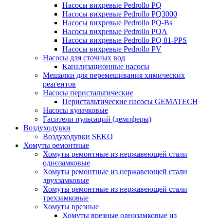
Насосы вихревые Pedrollo PQ
Насосы вихревые Pedrollo PQ3000
Насосы вихревые Pedrollo PQ-Bs
Насосы вихревые Pedrollo PQA
Насосы вихревые Pedrollo PQ 81-PPS
Насосы вихревые Pedrollo PV
Насосы для сточных вод
Канализационные насосы
Мешалки для перемешивания химических
реагентов
Насосы перистальтические
Перистальтические насосы GEMATECH
Насосы кулачковые
Гасители пульсаций (демпферы)
Воздуходувки
Воздуходувки SEKO
Хомуты ремонтные
Хомуты ремонтные из нержавеющей стали
однозамковые
Хомуты ремонтные из нержавеющей стали
двухзамковые
Хомуты ремонтные из нержавеющей стали
трехзамковые
Хомуты врезные
Хомуты врезные однозамковые из