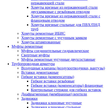
нержавеющей стали
Хомуты врезные из нержавеющей стали
двухзамковые с резьбовым отводом
Хомуты врезные из нержавеющей стали с
фланцевым отводом
Хомуты врезные стальные для ПВХ/ПНД
труб
Хомуты ремонтные ИБИС
Хомуты ремонтные с чугунным замком
Хомуты штампованные
Муфты ремонтные
Муфты соединительные гидравлические
Свертные муфты
Муфты ремонтные чугунные двухсоставные
Трубопроводная арматура
Воздушные клапаны (воздухоотводчики, вантузы)
Вставки демонтажные
Гибкие вставки (компенсаторы)
Гибкие вставки резьбовые
Гибкие вставки (компенсаторы) фланцевые
Контрольные стержни для гибких вставок
Диафрагменные (мембранные) вентили
Задвижки
Задвижки клиновые чугунные
Задвижки клиновые стальные