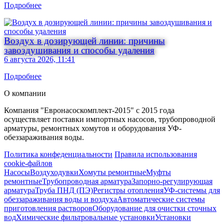
Подробнее
Воздух в дозирующей линии: причины
завоздушивания и способы удаления
6 августа 2026, 11:41
Подробнее
О компании
Компания "Евронасоскомплект-2015" с 2015 года
осуществляет поставки импортных насосов, трубопроводной
арматуры, ремонтных хомутов и оборудования УФ-
обеззараживания воды.
Политика конфеденциальности
Правила использования
cookie-файлов
Насосы
Воздуходувки
Хомуты ремонтные
Муфты
ремонтные
Трубопроводная арматура
Запорно-регулирующая
арматура
Труба ПНД (ПЭ)
Регистры отопления
УФ-системы для
обеззараживания воды и воздуха
Автоматические системы
приготовления растворов
Оборудование для очистки сточных
вод
Химические фильтровальные установки
Установки