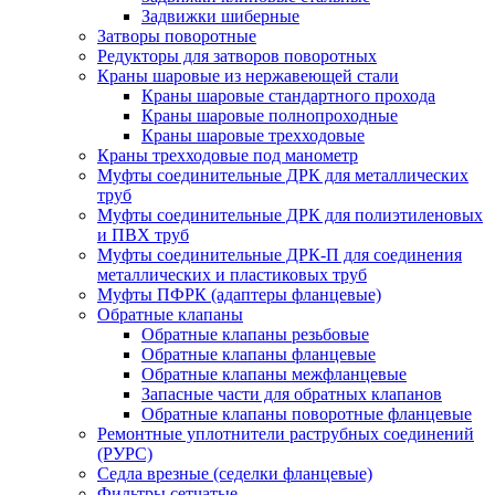
Задвижки шиберные
Затворы поворотные
Редукторы для затворов поворотных
Краны шаровые из нержавеющей стали
Краны шаровые стандартного прохода
Краны шаровые полнопроходные
Краны шаровые трехходовые
Краны трехходовые под манометр
Муфты соединительные ДРК для металлических
труб
Муфты соединительные ДРК для полиэтиленовых
и ПВХ труб
Муфты соединительные ДРК-П для соединения
металлических и пластиковых труб
Муфты ПФРК (адаптеры фланцевые)
Обратные клапаны
Обратные клапаны резьбовые
Обратные клапаны фланцевые
Обратные клапаны межфланцевые
Запасные части для обратных клапанов
Обратные клапаны поворотные фланцевые
Ремонтные уплотнители раструбных соединений
(РУРС)
Седла врезные (седелки фланцевые)
Фильтры сетчатые