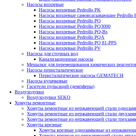
Насосы вихревые
Насосы вихревые Pedrollo PK
Насосы вихревые самовсасывающие Pedrollo
Насосы вихревые Pedrollo PQ
Насосы вихревые Pedrollo PQ3000
Насосы вихревые Pedrollo PQ-Bs
Насосы вихревые Pedrollo PQA
Насосы вихревые Pedrollo PQ 81-PPS
Насосы вихревые Pedrollo PV
Насосы для сточных вод
Канализационные насосы
Мешалки для перемешивания химических реагенто
Насосы перистальтические
Перистальтические насосы GEMATECH
Насосы кулачковые
Гасители пульсаций (демпферы)
Воздуходувки
Воздуходувки SEKO
Хомуты ремонтные
Хомуты ремонтные из нержавеющей стали однозам
Хомуты ремонтные из нержавеющей стали двухзам
Хомуты ремонтные из нержавеющей стали трехзам
Хомуты врезные
Хомуты врезные однозамковые из нержавеющ
Хомуты врезные из нержавеющей стали двухз