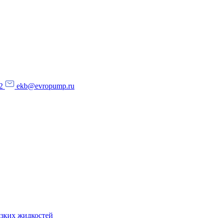
2
ekb@evropump.ru
язких жидкостей