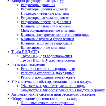
Запорно-регулирующая арматура
Регуляторы давления
Регуляторы уровня жидкости
Предохранительные клапаны
Регуляторы расхода жидкости
Регуляторы перепада давления
Клапаны управления насосами
Многофункциональные клапаны
Клапаны электромагнитные соленоидные
Клапаны с ручным управлением
Клапаны защиты от гидроудара
Балансировочные клапаны
Труба ПНД (ПЭ)
Труба ПНД для водоснабжения
Труба ПНД (ПЭ) для газопровода
Регистры отопления
Регистры отопления однорядные
Регистры отопления двухрядные
Регистр трехрядные змеевиковые
УФ-системы для обеззараживания воды и воздуха
УФ-системы для обеззараживания воды
УФ-системы для обеззараживания воздуха Аэролит
Автоматические системы приготовления растворов
Оборудование для очистки сточных вод
Ливневые очистные сооружения