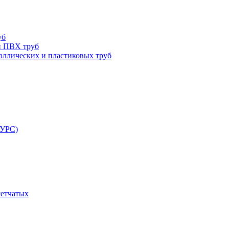
уб
и ПВХ труб
ллических и пластиковых труб
РУРС)
сетчатых