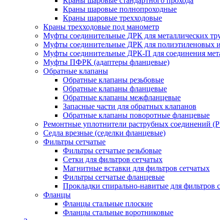
Краны шаровые стандартного прохода
Краны шаровые полнопроходные
Краны шаровые трехходовые
Краны трехходовые под манометр
Муфты соединительные ДРК для металлических тр
Муфты соединительные ДРК для полиэтиленовых 
Муфты соединительные ДРК-П для соединения мета
Муфты ПФРК (адаптеры фланцевые)
Обратные клапаны
Обратные клапаны резьбовые
Обратные клапаны фланцевые
Обратные клапаны межфланцевые
Запасные части для обратных клапанов
Обратные клапаны поворотные фланцевые
Ремонтные уплотнители раструбных соединений (
Седла врезные (седелки фланцевые)
Фильтры сетчатые
Фильтры сетчатые резьбовые
Сетки для фильтров сетчатых
Магнитные вставки для фильтров сетчатых
Фильтры сетчатые фланцевые
Прокладки спирально-навитые для фильтров 
Фланцы
Фланцы стальные плоские
Фланцы стальные воротниковые