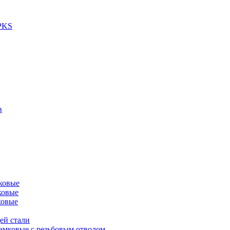
 PKS
в
ковые
ковые
ковые
ей стали
амковые с резьбовым отводом