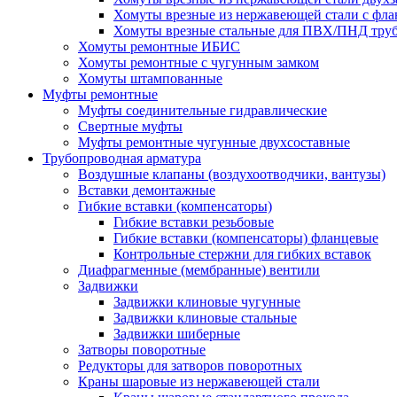
Хомуты врезные из нержавеющей стали с фл
Хомуты врезные стальные для ПВХ/ПНД тру
Хомуты ремонтные ИБИС
Хомуты ремонтные с чугунным замком
Хомуты штампованные
Муфты ремонтные
Муфты соединительные гидравлические
Свертные муфты
Муфты ремонтные чугунные двухсоставные
Трубопроводная арматура
Воздушные клапаны (воздухоотводчики, вантузы)
Вставки демонтажные
Гибкие вставки (компенсаторы)
Гибкие вставки резьбовые
Гибкие вставки (компенсаторы) фланцевые
Контрольные стержни для гибких вставок
Диафрагменные (мембранные) вентили
Задвижки
Задвижки клиновые чугунные
Задвижки клиновые стальные
Задвижки шиберные
Затворы поворотные
Редукторы для затворов поворотных
Краны шаровые из нержавеющей стали