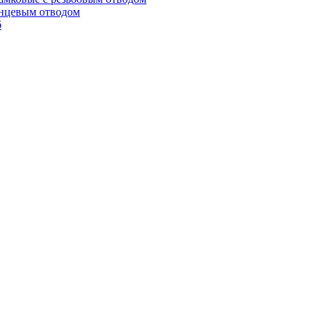
анцевым отводом
б