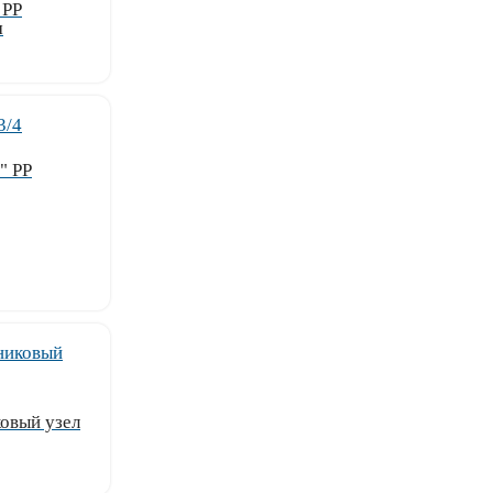
 РР
м
" PP
овый узел