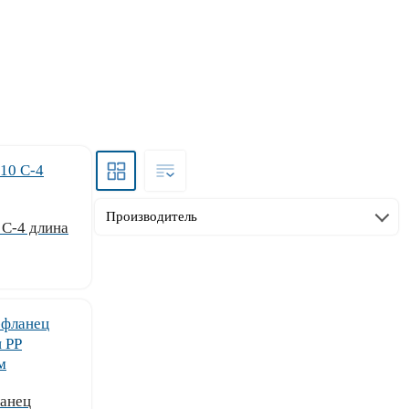
Производитель
 С-4 длина
ланец