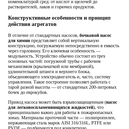
номенклатурой сред: от кислот и щелочей до
растворителей, лаков и горючих продуктов.
Конструктивные особенности и принцип
действия агрегатов
В отличие от стандартных насосов,
бочковой насос
для химии
представляет собой вертикальную
конструкцию, погружаемую непосредственно в емкость
через горловину. Его ключевая особенность —
модульность. Устройство обычно состоит из трех
основных частей: погружной трубы с рабочим
механизмом (крыльчаткой или мембраной),
удлинительной штанги и верхнего блока,
объединяющего электродвигатель и, часто, систему
управления. Такое построение позволяет работать с
тарой разной высоты — от стандартных 200-литровых
бочек до еврокубов.
Привод насоса может быть взрывозащищенным (
насос
для легковоспламеняющихся жидкостей
), что
принципиально важно для работы в пожароопасных
зонах. Материалы проточной части — полипропилен,
нержавеющая сталь марок AISI 316/316L, PTFE или
PVDF — подбираются под конкретную