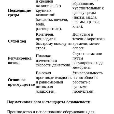
и средней
абразивные,
вязкостью, без
чувствительные к
Подходящие
крупных
сдвигу среды
среды
включений
(пасты, масла,
(кислоты, щелочи,
шламы, краски,
вода,
клеи).
растворители).
Критичен,
Допустим в
приводит к
течение короткого
Сухой ход
быстрому выходу из
времени, менее
строя.
опасен.
Ступенчатая или
Плавная,
Регулировка
путем
изменением
потока
регулировки хода
скорости двигателя.
мембраны.
Высокая
Универсальность
производительность
и способность
Основное
и равномерный
работать с
преимущество
поток для
густыми
жидкостей.
продуктами.
Нормативная база и стандарты безопасности
Производство и использование оборудования для