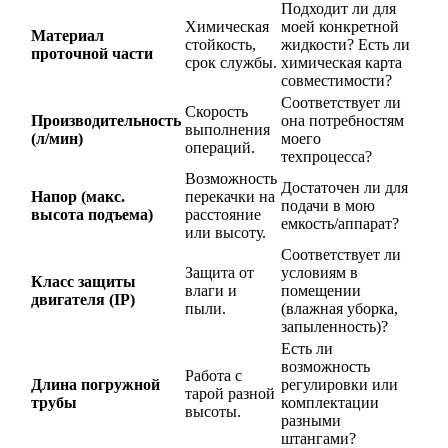
Подходит ли для
Химическая
моей конкретной
Материал
стойкость,
жидкости? Есть ли
проточной части
срок службы.
химическая карта
совместимости?
Соответствует ли
Скорость
Производительность
она потребностям
выполнения
(л/мин)
моего
операций.
техпроцесса?
Возможность
Достаточен ли для
Напор (макс.
перекачки на
подачи в мою
высота подъема)
расстояние
емкость/аппарат?
или высоту.
Соответствует ли
Защита от
условиям в
Класс защиты
влаги и
помещении
двигателя (IP)
пыли.
(влажная уборка,
запыленность)?
Есть ли
возможность
Работа с
Длина погружной
регулировки или
тарой разной
трубы
комплектации
высоты.
разными
штангами?