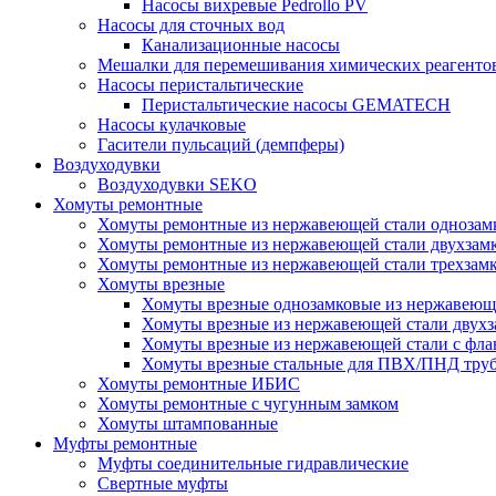
Насосы вихревые Pedrollo PV
Насосы для сточных вод
Канализационные насосы
Мешалки для перемешивания химических реагенто
Насосы перистальтические
Перистальтические насосы GEMATECH
Насосы кулачковые
Гасители пульсаций (демпферы)
Воздуходувки
Воздуходувки SEKO
Хомуты ремонтные
Хомуты ремонтные из нержавеющей стали однозам
Хомуты ремонтные из нержавеющей стали двухзам
Хомуты ремонтные из нержавеющей стали трехзам
Хомуты врезные
Хомуты врезные однозамковые из нержавеющ
Хомуты врезные из нержавеющей стали двухз
Хомуты врезные из нержавеющей стали с фл
Хомуты врезные стальные для ПВХ/ПНД тру
Хомуты ремонтные ИБИС
Хомуты ремонтные с чугунным замком
Хомуты штампованные
Муфты ремонтные
Муфты соединительные гидравлические
Свертные муфты