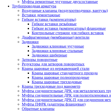
Муфты ремонтные чугунные двухсоставные
Трубопроводная арматура
Воздушные клапаны (воздухоотводчики, вантузы)
Вставки демонтажные
Гибкие вставки (компенсаторы)
Гибкие вставки резьбовые
Гибкие вставки (компенсаторы) фланцевые
Контрольные стержни для гибких вставок
Диафрагменные (мембранные) вентили
Задвижки
Задвижки клиновые чугунные
Задвижки клиновые стальные
Задвижки шиберные
Затворы поворотные
Редукторы для затворов поворотных
Краны шаровые из нержавеющей стали
Краны шаровые стандартного прохода
Краны шаровые полнопроходные
Краны шаровые трехходовые
Краны трехходовые под манометр
Муфты соединительные ДРК для металлических тр
Муфты соединительные ДРК для полиэтиленовых 
Муфты соединительные ДРК-П для соединения мета
Муфты ПФРК (адаптеры фланцевые)
Обратные клапаны