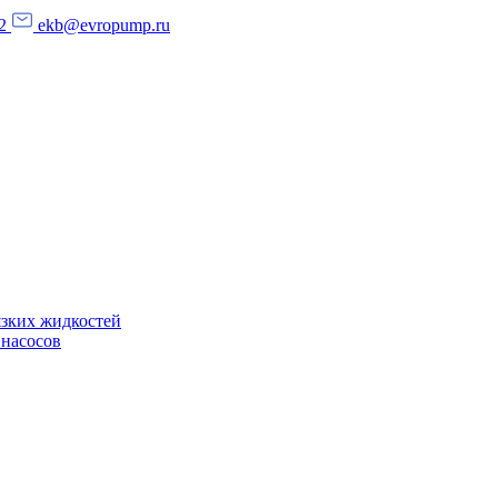
2
ekb@evropump.ru
язких жидкостей
 насосов