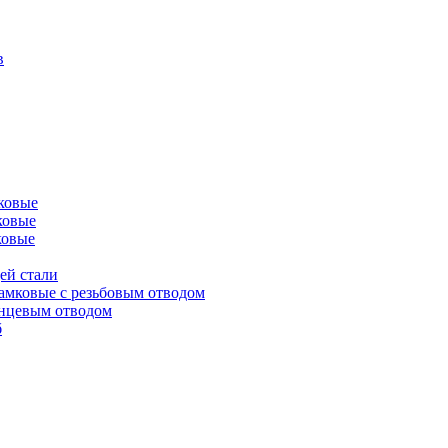
в
ковые
ковые
ковые
ей стали
амковые с резьбовым отводом
анцевым отводом
б