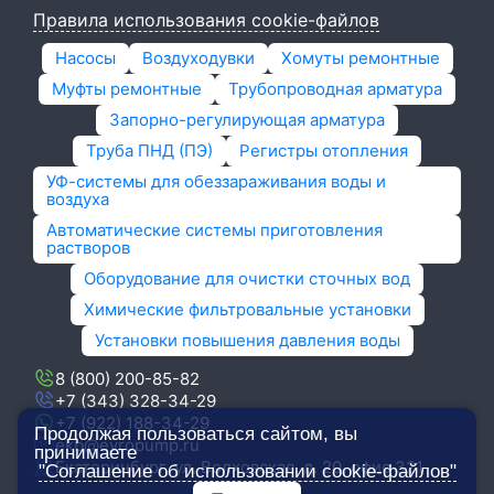
Правила использования cookie-файлов
Насосы
Воздуходувки
Хомуты ремонтные
Муфты ремонтные
Трубопроводная арматура
Запорно-регулирующая арматура
Труба ПНД (ПЭ)
Регистры отопления
УФ-системы для обеззараживания воды и
воздуха
Автоматические системы приготовления
растворов
Оборудование для очистки сточных вод
Химические фильтровальные установки
Установки повышения давления воды
8 (800) 200-85-82
+7 (343) 328-34-29
+7 (922) 188-34-29
Продолжая пользоваться сайтом, вы
ekb@evropump.ru
принимаете
Екатеринбург, ​ул. Волховская, д. 20, офис 321
"Соглашение об использовании cookie-файлов"