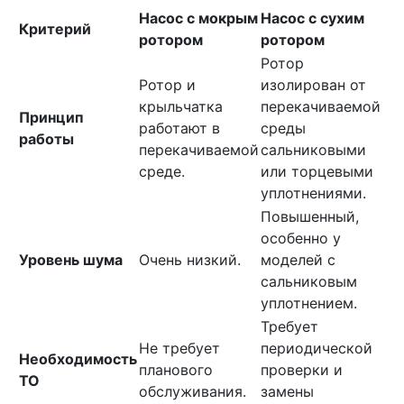
Насос с мокрым
Насос с сухим
Критерий
ротором
ротором
Ротор
Ротор и
изолирован от
крыльчатка
перекачиваемой
Принцип
работают в
среды
работы
перекачиваемой
сальниковыми
среде.
или торцевыми
уплотнениями.
Повышенный,
особенно у
Уровень шума
Очень низкий.
моделей с
сальниковым
уплотнением.
Требует
Не требует
периодической
Необходимость
планового
проверки и
ТО
обслуживания.
замены