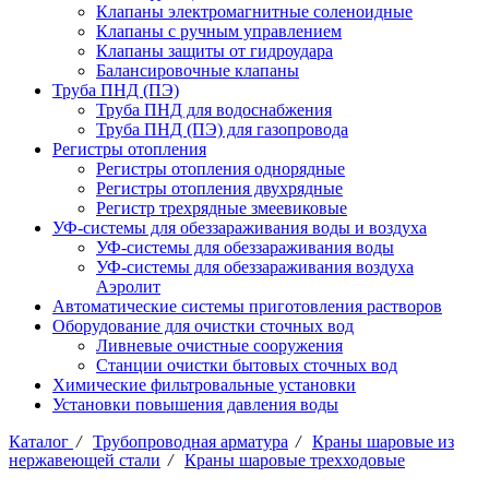
Клапаны электромагнитные соленоидные
Клапаны с ручным управлением
Клапаны защиты от гидроудара
Балансировочные клапаны
Труба ПНД (ПЭ)
Труба ПНД для водоснабжения
Труба ПНД (ПЭ) для газопровода
Регистры отопления
Регистры отопления однорядные
Регистры отопления двухрядные
Регистр трехрядные змеевиковые
УФ-системы для обеззараживания воды и воздуха
УФ-системы для обеззараживания воды
УФ-системы для обеззараживания воздуха
Аэролит
Автоматические системы приготовления растворов
Оборудование для очистки сточных вод
Ливневые очистные сооружения
Станции очистки бытовых сточных вод
Химические фильтровальные установки
Установки повышения давления воды
Каталог
/
Трубопроводная арматура
/
Краны шаровые из
нержавеющей стали
/
Краны шаровые трехходовые