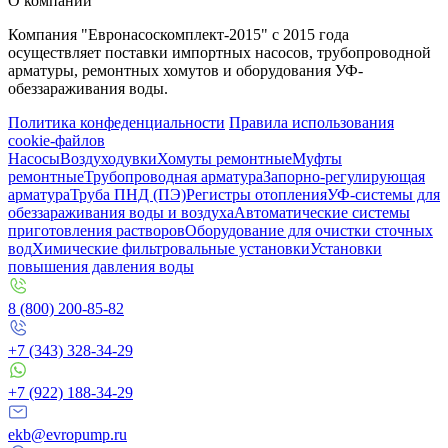
О компании
Компания "Евронасоскомплект-2015" с 2015 года
осуществляет поставки импортных насосов, трубопроводной
арматуры, ремонтных хомутов и оборудования УФ-
обеззараживания воды.
Политика конфеденциальности
Правила использования
cookie-файлов
Насосы
Воздуходувки
Хомуты ремонтные
Муфты
ремонтные
Трубопроводная арматура
Запорно-регулирующая
арматура
Труба ПНД (ПЭ)
Регистры отопления
УФ-системы для
обеззараживания воды и воздуха
Автоматические системы
приготовления растворов
Оборудование для очистки сточных
вод
Химические фильтровальные установки
Установки
повышения давления воды
8 (800) 200-85-82
+7 (343) 328-34-29
+7 (922) 188-34-29
ekb@evropump.ru