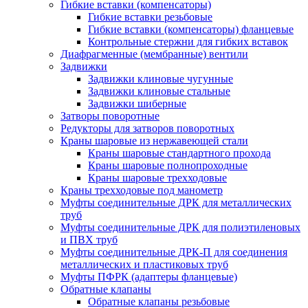
Гибкие вставки (компенсаторы)
Гибкие вставки резьбовые
Гибкие вставки (компенсаторы) фланцевые
Контрольные стержни для гибких вставок
Диафрагменные (мембранные) вентили
Задвижки
Задвижки клиновые чугунные
Задвижки клиновые стальные
Задвижки шиберные
Затворы поворотные
Редукторы для затворов поворотных
Краны шаровые из нержавеющей стали
Краны шаровые стандартного прохода
Краны шаровые полнопроходные
Краны шаровые трехходовые
Краны трехходовые под манометр
Муфты соединительные ДРК для металлических
труб
Муфты соединительные ДРК для полиэтиленовых
и ПВХ труб
Муфты соединительные ДРК-П для соединения
металлических и пластиковых труб
Муфты ПФРК (адаптеры фланцевые)
Обратные клапаны
Обратные клапаны резьбовые