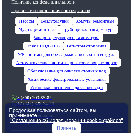
Политика конфеденциальности
Правила использования cookie-файлов
Насосы
Воздуходувки
Хомуты ремонтные
Муфты ремонтные
Трубопроводная арматура
Запорно-регулирующая арматура
Труба ПНД (ПЭ)
Регистры отопления
УФ-системы для обеззараживания воды и воздуха
Автоматические системы приготовления растворов
Оборудование для очистки сточных вод
Химические фильтровальные установки
Установки повышения давления воды
8 (800) 200-85-82
+7 (343) 328-34-29
+7 (922) 188-34-29
Продолжая пользоваться сайтом, вы
принимаете
ekb@evropump.ru
"Соглашение об использовании cookie-файлов"
Екатеринбург, ​ул. Волховская, д. 20, офис 321
Принять