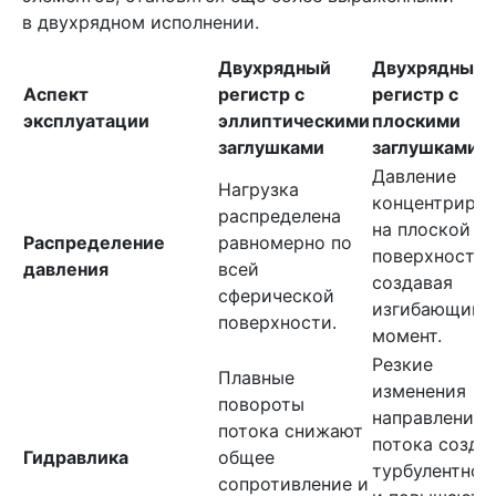
в двухрядном исполнении.
Двухрядный
Двухрядный
Аспект
регистр с
регистр с
эксплуатации
эллиптическими
плоскими
заглушками
заглушками
Давление
Нагрузка
концентрируе
распределена
на плоской
Распределение
равномерно по
поверхности,
давления
всей
создавая
сферической
изгибающий
поверхности.
момент.
Резкие
Плавные
изменения
повороты
направления
потока снижают
потока созда
Гидравлика
общее
турбулентнос
сопротивление и