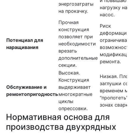
и повышают
энергозатраты
нагрузку на
на прокачку.
насос.
Прочная
Риск
конструкция
деформации
позволяет при
Потенциал для
ограничивает
необходимости
наращивания
возможности
врезать
модификации
дополнительные
ремонта.
секции.
Высокая.
Низкая. Плос
Конструкция
заглушки со
Обслуживание и
выдерживает
временем мо
ремонтопригодность
многократные
"пропотеть" в
циклы
зонах сварки.
опрессовки.
Нормативная основа для
производства двухрядных