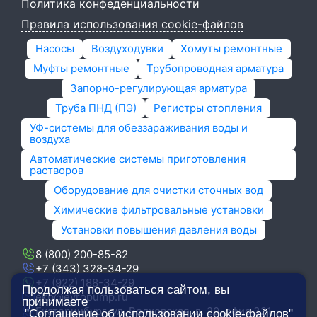
Политика конфеденциальности
Правила использования cookie-файлов
Насосы
Воздуходувки
Хомуты ремонтные
Муфты ремонтные
Трубопроводная арматура
Запорно-регулирующая арматура
Труба ПНД (ПЭ)
Регистры отопления
УФ-системы для обеззараживания воды и
воздуха
Автоматические системы приготовления
растворов
Оборудование для очистки сточных вод
Химические фильтровальные установки
Установки повышения давления воды
8 (800) 200-85-82
+7 (343) 328-34-29
+7 (922) 188-34-29
Продолжая пользоваться сайтом, вы
ekb@evropump.ru
принимаете
Екатеринбург, ​ул. Волховская, д. 20, офис 321
"Соглашение об использовании cookie-файлов"