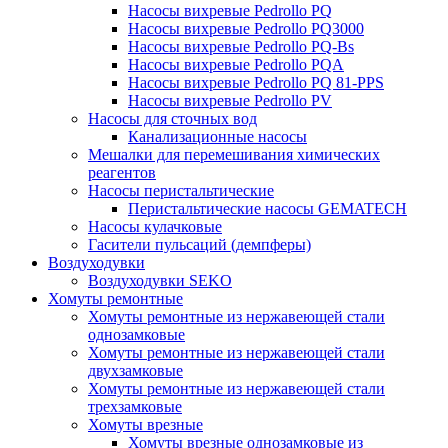
Насосы вихревые Pedrollo PQ
Насосы вихревые Pedrollo PQ3000
Насосы вихревые Pedrollo PQ-Bs
Насосы вихревые Pedrollo PQA
Насосы вихревые Pedrollo PQ 81-PPS
Насосы вихревые Pedrollo PV
Насосы для сточных вод
Канализационные насосы
Мешалки для перемешивания химических
реагентов
Насосы перистальтические
Перистальтические насосы GEMATECH
Насосы кулачковые
Гасители пульсаций (демпферы)
Воздуходувки
Воздуходувки SEKO
Хомуты ремонтные
Хомуты ремонтные из нержавеющей стали
однозамковые
Хомуты ремонтные из нержавеющей стали
двухзамковые
Хомуты ремонтные из нержавеющей стали
трехзамковые
Хомуты врезные
Хомуты врезные однозамковые из