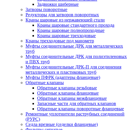
Задвижки шиберные
Затворы поворотные
Редукторы для затворов поворотных
Краны шаровые из нержавеющей стали
Краны шаровые стандартного прохода
Краны шаровые полнопроходные
Краны шаровые трехходовые
Краны трехходовые под манометр
Муфты соединительные ДРК для металлических
труб
Муфты соединительные ДРК для полиэтиленовых
и ПВХ труб
Муфты соединительные ДРК-П для соединения
металлических и пластиковых труб
Муфты ПФРК (адаптеры фланцевые)
Обратные клапаны
Обратные клапаны резьбовые
Обратные клапаны фланцевые
Обратные клапаны межфланцевые
Запасные части для обратных клапанов
Обратные клапаны поворотные фланцевые
Ремонтные уплотнители раструбных соединений
(РУРС)
Седла врезные (седелки фланцевые)
Фильтры сетчатые