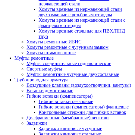
нержавеющей стали
Хомуты врезные из нержавеющей стали
двухзамковые с резьбовым отводом
Хомуты врезные из нержавеющей стали с
фланцевым отводом
Хомуты врезные стальные для ПВХ/ПНД
труб
Хомуты ремонтные ИБИС
Хомуты ремонтные с чугунным замком
Хомуты штампованные
Муфты ремонтные
Муфты соединительные гидравлические
Свертные муфты
Муфты ремонтные чугунные двухсоставные
Трубопроводная арматура
Воздушные клапаны (воздухоотводчики, вантузы)
Вставки демонтажные
Гибкие вставки (компенсаторы)
Гибкие вставки резьбовые
Гибкие вставки (компенсаторы) фланцевые
Контрольные стержни для гибких вставок
Диафрагменные (мембранные) вентили
Задвижки
Задвижки клиновые чугунные
Задвижки клиновые стальные