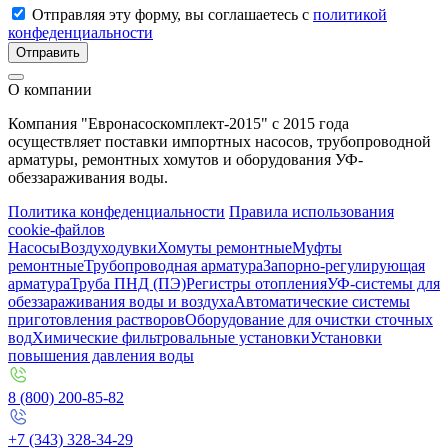
Отправляя эту форму, вы соглашаетесь с
политикой
конфеденциальности
Отправить
О компании
Компания "Евронасоскомплект-2015" с 2015 года
осуществляет поставки импортных насосов, трубопроводной
арматуры, ремонтных хомутов и оборудования УФ-
обеззараживания воды.
Политика конфеденциальности
Правила использования
cookie-файлов
Насосы
Воздуходувки
Хомуты ремонтные
Муфты
ремонтные
Трубопроводная арматура
Запорно-регулирующая
арматура
Труба ПНД (ПЭ)
Регистры отопления
УФ-системы для
обеззараживания воды и воздуха
Автоматические системы
приготовления растворов
Оборудование для очистки сточных
вод
Химические фильтровальные установки
Установки
повышения давления воды
8 (800) 200-85-82
+7 (343) 328-34-29