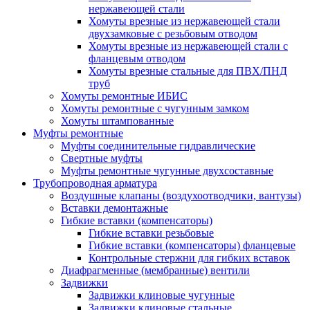
нержавеющей стали
Хомуты врезные из нержавеющей стали
двухзамковые с резьбовым отводом
Хомуты врезные из нержавеющей стали с
фланцевым отводом
Хомуты врезные стальные для ПВХ/ПНД
труб
Хомуты ремонтные ИБИС
Хомуты ремонтные с чугунным замком
Хомуты штампованные
Муфты ремонтные
Муфты соединительные гидравлические
Свертные муфты
Муфты ремонтные чугунные двухсоставные
Трубопроводная арматура
Воздушные клапаны (воздухоотводчики, вантузы)
Вставки демонтажные
Гибкие вставки (компенсаторы)
Гибкие вставки резьбовые
Гибкие вставки (компенсаторы) фланцевые
Контрольные стержни для гибких вставок
Диафрагменные (мембранные) вентили
Задвижки
Задвижки клиновые чугунные
Задвижки клиновые стальные