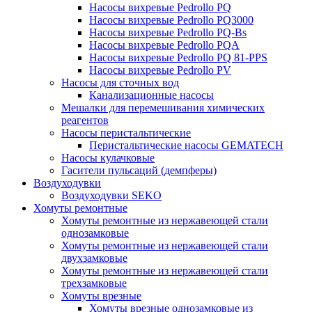
Насосы вихревые Pedrollo PQ
Насосы вихревые Pedrollo PQ3000
Насосы вихревые Pedrollo PQ-Bs
Насосы вихревые Pedrollo PQA
Насосы вихревые Pedrollo PQ 81-PPS
Насосы вихревые Pedrollo PV
Насосы для сточных вод
Канализационные насосы
Мешалки для перемешивания химических
реагентов
Насосы перистальтические
Перистальтические насосы GEMATECH
Насосы кулачковые
Гасители пульсаций (демпферы)
Воздуходувки
Воздуходувки SEKO
Хомуты ремонтные
Хомуты ремонтные из нержавеющей стали
однозамковые
Хомуты ремонтные из нержавеющей стали
двухзамковые
Хомуты ремонтные из нержавеющей стали
трехзамковые
Хомуты врезные
Хомуты врезные однозамковые из