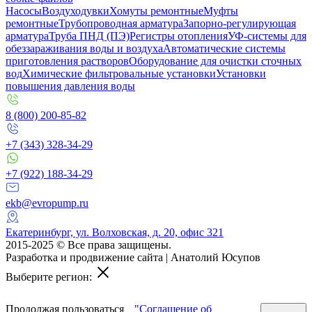
Насосы
Воздуходувки
Хомуты ремонтные
Муфты
ремонтные
Трубопроводная арматура
Запорно-регулирующая
арматура
Труба ПНД (ПЭ)
Регистры отопления
УФ-системы для
обеззараживания воды и воздуха
Автоматические системы
приготовления растворов
Оборудование для очистки сточных
вод
Химические фильтровальные установки
Установки
повышения давления воды
8 (800) 200-85-82
+7 (343) 328-34-29
+7 (922) 188-34-29
ekb@evropump.ru
Екатеринбург, ​ул. Волховская, д. 20, офис 321
2015-2025 © Все права защищены.
Разработка и продвижение сайта | Анатолий Юсупов
Выберите регион:
Продолжая пользоваться
"Соглашение об