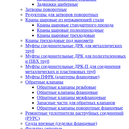
Задвижки шиберные
Затворы поворотные
Редукторы для затворов поворотных
Краны шаровые из нержавеющей стали
Краны шаровые стандартного прохода
Краны шаровые полнопроходные
Краны шаровые трехходовые
Краны трехходовые под манометр
Муфты соединительные ДРК для металлических
труб
Муфты соединительные ДРК для полиэтиленовых
и ПВХ труб
Муфты соединительные ДРК-П для соединения
металлических и пластиковых труб
Муфты ПФРК (адаптеры фланцевые)
Обратные клапаны
Обратные клапаны резьбовые
Обратные клапаны фланцевые
Обратные клапаны межфланцевые
Запасные части для обратных клапанов
Обратные клапаны поворотные фланцевые
Ремонтные уплотнители раструбных соединений
(РУРС)
Седла врезные (седелки фланцевые)
Фильтры сетчатые