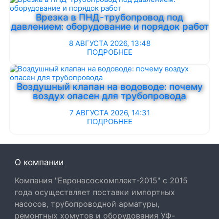
Врезка в ПНД-трубопровод под
давлением: оборудование и порядок работ
8 АВГУСТА 2026, 13:48
ПОДРОБНЕЕ
Воздушный клапан на водоводе: почему
воздух опасен для трубопровода
7 АВГУСТА 2026, 14:31
ПОДРОБНЕЕ
О компании
Компания "Евронасоскомплект-2015" с 2015
года осуществляет поставки импортных
насосов, трубопроводной арматуры,
ремонтных хомутов и оборудования УФ-