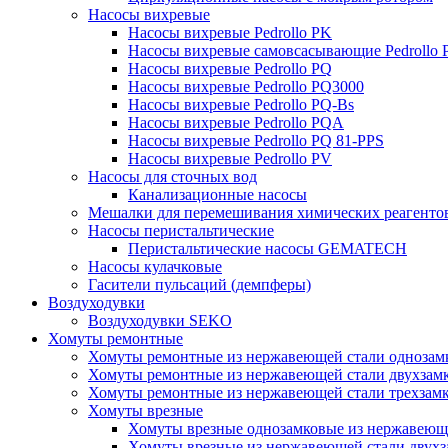
Насосы вихревые
Насосы вихревые Pedrollo PK
Насосы вихревые самовсасывающие Pedrollo
Насосы вихревые Pedrollo PQ
Насосы вихревые Pedrollo PQ3000
Насосы вихревые Pedrollo PQ-Bs
Насосы вихревые Pedrollo PQA
Насосы вихревые Pedrollo PQ 81-PPS
Насосы вихревые Pedrollo PV
Насосы для сточных вод
Канализационные насосы
Мешалки для перемешивания химических реагенто
Насосы перистальтические
Перистальтические насосы GEMATECH
Насосы кулачковые
Гасители пульсаций (демпферы)
Воздуходувки
Воздуходувки SEKO
Хомуты ремонтные
Хомуты ремонтные из нержавеющей стали однозам
Хомуты ремонтные из нержавеющей стали двухзам
Хомуты ремонтные из нержавеющей стали трехзам
Хомуты врезные
Хомуты врезные однозамковые из нержавеющ
Хомуты врезные из нержавеющей стали двухз