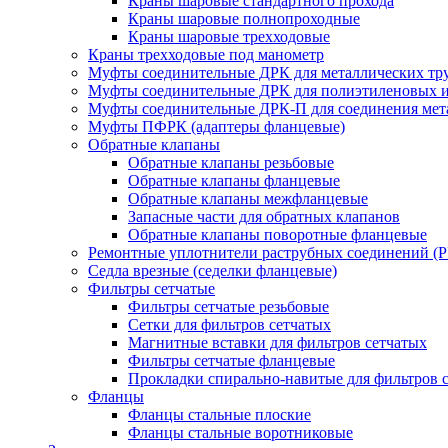
Краны шаровые стандартного прохода
Краны шаровые полнопроходные
Краны шаровые трехходовые
Краны трехходовые под манометр
Муфты соединительные ДРК для металлических тр
Муфты соединительные ДРК для полиэтиленовых 
Муфты соединительные ДРК-П для соединения мета
Муфты ПФРК (адаптеры фланцевые)
Обратные клапаны
Обратные клапаны резьбовые
Обратные клапаны фланцевые
Обратные клапаны межфланцевые
Запасные части для обратных клапанов
Обратные клапаны поворотные фланцевые
Ремонтные уплотнители раструбных соединений (
Седла врезные (седелки фланцевые)
Фильтры сетчатые
Фильтры сетчатые резьбовые
Сетки для фильтров сетчатых
Магнитные вставки для фильтров сетчатых
Фильтры сетчатые фланцевые
Прокладки спирально-навитые для фильтров 
Фланцы
Фланцы стальные плоские
Фланцы стальные воротниковые