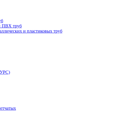
уб
и ПВХ труб
ллических и пластиковых труб
РУРС)
сетчатых