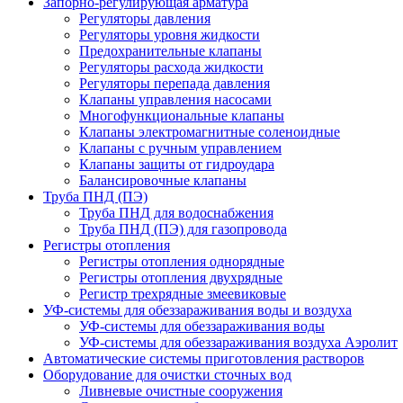
Запорно-регулирующая арматура
Регуляторы давления
Регуляторы уровня жидкости
Предохранительные клапаны
Регуляторы расхода жидкости
Регуляторы перепада давления
Клапаны управления насосами
Многофункциональные клапаны
Клапаны электромагнитные соленоидные
Клапаны с ручным управлением
Клапаны защиты от гидроудара
Балансировочные клапаны
Труба ПНД (ПЭ)
Труба ПНД для водоснабжения
Труба ПНД (ПЭ) для газопровода
Регистры отопления
Регистры отопления однорядные
Регистры отопления двухрядные
Регистр трехрядные змеевиковые
УФ-системы для обеззараживания воды и воздуха
УФ-системы для обеззараживания воды
УФ-системы для обеззараживания воздуха Аэролит
Автоматические системы приготовления растворов
Оборудование для очистки сточных вод
Ливневые очистные сооружения