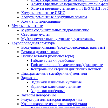
Хомуты врезные из нержавеющей стали с фл
Хомуты врезные стальные для ПВХ/ПНД тру
Хомуты ремонтные ИБИС
Хомуты ремонтные с чугунным замком
Хомуты штампованные
Муфты ремонтные
Муфты соединительные гидравлические
Свертные муфты
Муфты ремонтные чугунные двухсоставные
Трубопроводная арматура
Воздушные клапаны (воздухоотводчики, вантузы)
Вставки демонтажные
Гибкие вставки (компенсаторы)
Гибкие вставки резьбовые
Гибкие вставки (компенсаторы) фланцевые
Контрольные стержни для гибких вставок
Диафрагменные (мембранные) вентили
Задвижки
Задвижки клиновые чугунные
Задвижки клиновые стальные
Задвижки шиберные
Затворы поворотные
Редукторы для затворов поворотных
Краны шаровые из нержавеющей стали