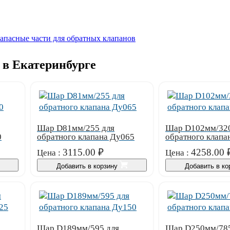
апасные части для обратных клапанов
 в Екатеринбурге
Шар D81мм/255 для
Шар D102мм/320
0
обратного клапана Ду065
обратного клапа
3115.00
₽
4258.00
Цена :
Цена :
Добавить в корзину
Добавить в к
Шар D189мм/595 для
Шар D250мм/785