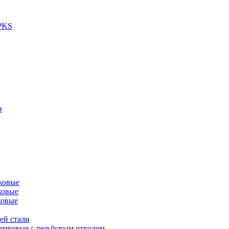
 PKS
в
ковые
ковые
ковые
ей стали
амковые с резьбовым отводом