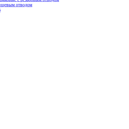
анцевым отводом
б