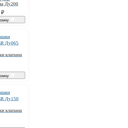
на Ду200
₽
орзину
ки клапана
орзину
ки клапана