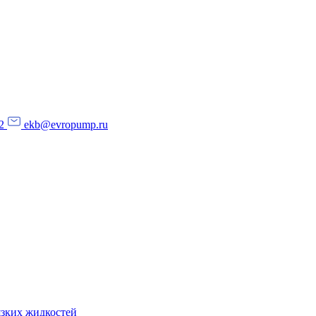
2
ekb@evropump.ru
язких жидкостей