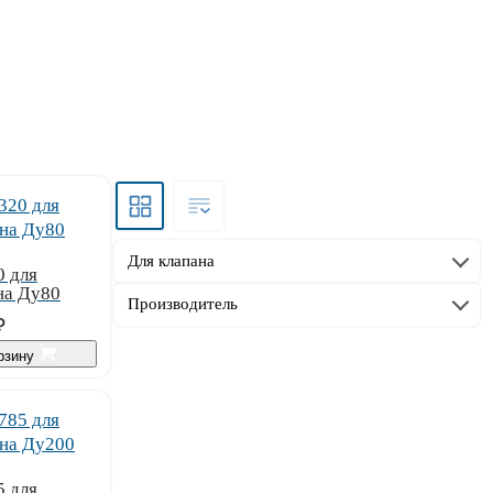
Для клапана
 для
на Ду80
Производитель
₽
орзину
 для