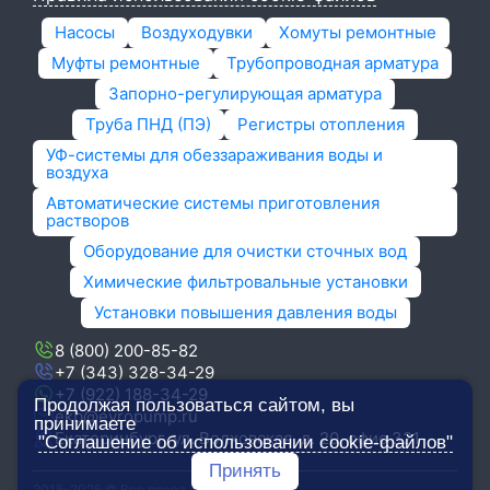
Насосы
Воздуходувки
Хомуты ремонтные
Муфты ремонтные
Трубопроводная арматура
Запорно-регулирующая арматура
Труба ПНД (ПЭ)
Регистры отопления
УФ-системы для обеззараживания воды и
воздуха
Автоматические системы приготовления
растворов
Оборудование для очистки сточных вод
Химические фильтровальные установки
Установки повышения давления воды
8 (800) 200-85-82
+7 (343) 328-34-29
+7 (922) 188-34-29
Продолжая пользоваться сайтом, вы
ekb@evropump.ru
принимаете
Екатеринбург, ​ул. Волховская, д. 20, офис 321
"Соглашение об использовании cookie-файлов"
Принять
2015-2025 © Все права защищены.