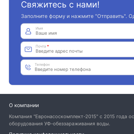
Свяжитесь с нами!
Заполните форму и нажмите "Отправить". О
Имя
Почта
*
Телефон
О компании
Компания "Евронасоскомплект-2015" с 2015 года 
оборудования УФ-обеззараживания воды.