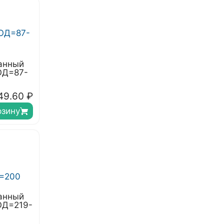
анный
ОД=87-
49.60
₽
рзину
анный
ОД=219-