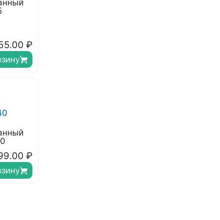
анный
5
55.00
₽
рзину
анный
40
99.00
₽
рзину