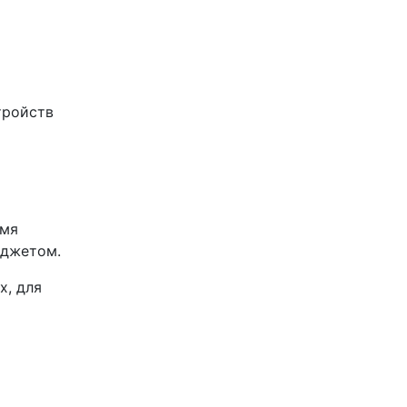
тройств
емя
бюджетом.
х, для