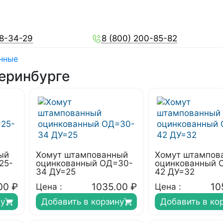
28-34-29
8 (800) 200-85-82
нные
еринбурге
ый
Хомут штампованный
Хомут штампов
25-
оцинкованный ОД=30-
оцинкованный 
34 ДУ=25
42 ДУ=32
00
₽
1035.00
₽
10
Цена :
Цена :
ну
Добавить в корзину
Добавить в ко