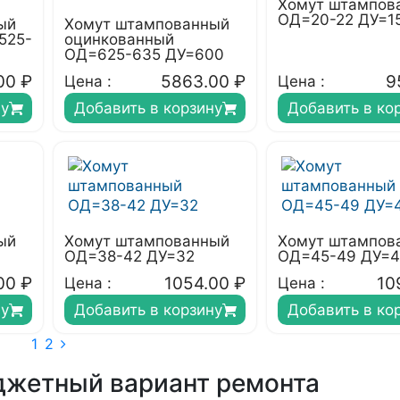
Хомут штампов
ОД=20-22 ДУ=1
ый
Хомут штампованный
525-
оцинкованный
ОД=625-635 ДУ=600
00
₽
5863.00
₽
9
Цена :
Цена :
ну
Добавить в корзину
Добавить в ко
ый
Хомут штампованный
Хомут штампов
ОД=38-42 ДУ=32
ОД=45-49 ДУ=
00
₽
1054.00
₽
10
Цена :
Цена :
ну
Добавить в корзину
Добавить в ко
1
2
жетный вариант ремонта