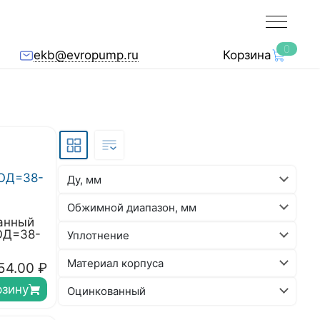
0
ekb@evropump.ru
Корзина
Ду, мм
Обжимной диапазон, мм
анный
ОД=38-
Уплотнение
Материал корпуса
54.00
₽
рзину
Оцинкованный