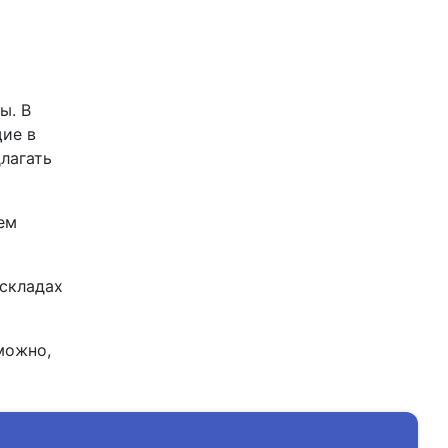
ы. В
щие в
лагать
ем
 складах
можно,