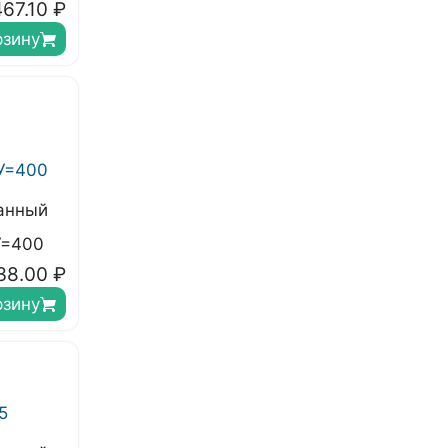
67.10
₽
рзину
анный
У=400
38.00
₽
рзину