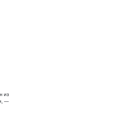
н из
и, —